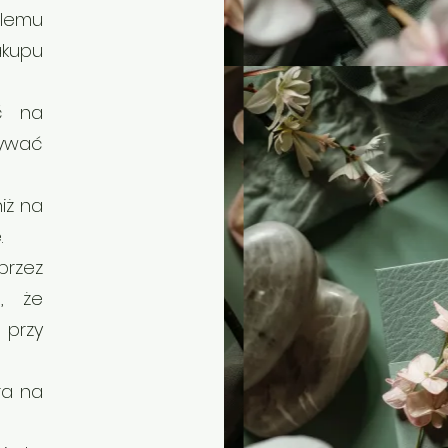
lemu
kupu
ć na
ywać
iż na
.
przez
, że
 przy
ra na