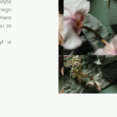
izytę
nego
chera
ku za
yt w