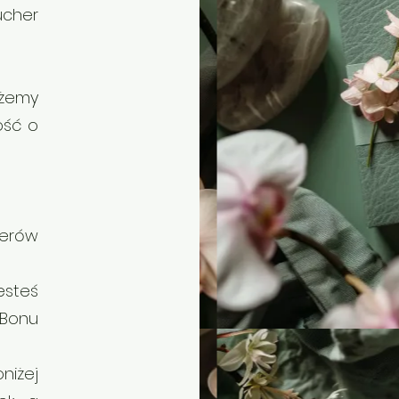
cher
żemy
ość o
erów
esteś
 Bonu
oniżej