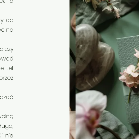
wek a
cy od
ce na
ależy
wować
e tel.
przez
azać
wolną
ługa,
i nie