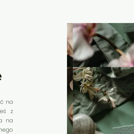
e
ić na
teś z
ia na
nego