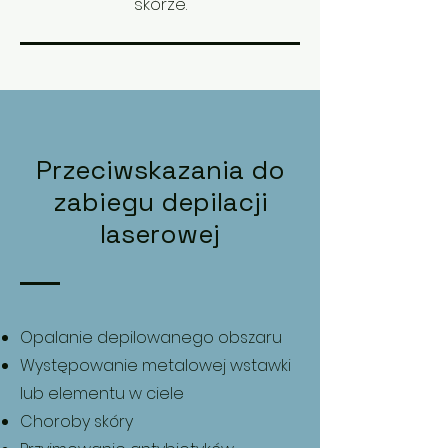
skórze.
Przeciwskazania do
zabiegu depilacji
laserowej
Opalanie depilowanego obszaru
Występowanie metalowej wstawki
lub elementu w ciele
Choroby skóry