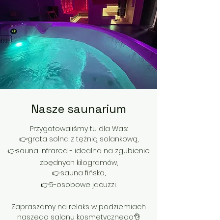
Nasze saunarium
Przygotowaliśmy tu dla Was:
👉grota solna z tężnią solankową,
👉sauna infrared - idealna na zgubienie
zbędnych kilogramów,
👉sauna fińska,
👉5-osobowe jacuzzi.
Zapraszamy na relaks w podziemiach
naszego salonu kosmetycznego👌