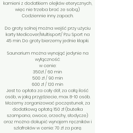
kamieni z dodatkiem olejków eterycznych,
więc nie trzeba brać ze sobą:)
Codziennie inny zapach.
Do groty solnej można wejść przy użyciu
karty Medicover/Multisport/ Pzu Sport na
45 min. Do groty bierzemy jednie klapki.
Saunarium można wynająć jedynie na
wyłączność:
w cenie:
350zł / 60 min
500 zł / 90 min
600 zł / 120 min
Jest to opłata za cały dół, za całą ilość
osób, w jaką przyjdziecie, max. 8-10 osób.
Możemy zorganizo
wać poczęstunek, za
dodatkową opłatą 150 zł (butelka
szampana, owoce, orzechy, słodycze)
oraz można dokupić wynajem ręczników i
szlafroków w cenie: 70 zł za parę.