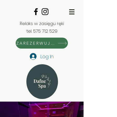
Relaks w zasięgu ręki
tel.
575 712 529
ZAREZERWUJ WIZYTĘ
Log In