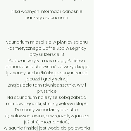
Kilka ważnych informacji odnośnie
naszego saunarium.
Saunarium mieści się w piwnicy salonu
kosmetycznego Dafne Spa w Legnicy
przy ul. Izerskiej 8
Podczas wizyty u nas mogą Państwo
jednocześnie skorzystać ze wszystkiego,
tj. z sauny suchej/fińskiej, sauny infrared,
jacuzzi i groty solnej.
Znajdziecie tam również szatnię, WC i
prysznice.
Na saunarium należy ze sobą zabrać:
min. dwa ręczniki, strój kąpielowy i klapki.
Do sauny wchodzimy bez stroi
kąpielowych, owinięci w ręcznik, w jacuzzi
już strój można mieć:)
W saunie fińskiej jest woda do polewania