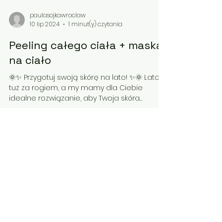
paulasojkawroclaw
10 lip 2024
1 minut(y) czytania
Peeling całego ciała + maska
na ciało
🌞✨ Przygotuj swoją skórę na lato! ✨🌞 Lato
tuż za rogiem, a my mamy dla Ciebie
idealne rozwiązanie, aby Twoja skóra
wyglądała zdrowo i...
dafnespalca@gmail.com
TEL.
575 712 529
©2023 wykonanie Paula Mazur Investment. Stworzono
przy pomocy Wix.com